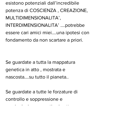
esistono potenziali dall’incredibile 
potenza di COSCIENZA , CREAZIONE, 
MULTIDIMENSIONALITA’, 
INTERDIMENSIONALITA’ ….potrebbe 
essere cari amici miei….una ipotesi con 
fondamento da non scartare a priori.
Se guardate a tutta la mappatura 
genetica in atto , mostrata e 
nascosta….su tutto il pianeta..
Se guardate a tutte le forzature di 
controllo e soppressione e 
manipolazione genetica in atto..
Coi cibi e l’acqua e l’aria ….(scie 
chimiche ; GMO ; 5G telecomunication; 
etc etc)…