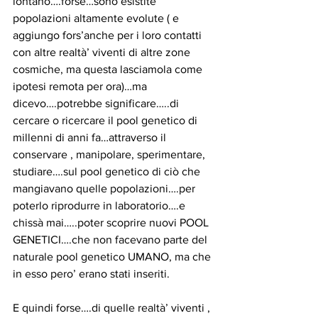
lontano….forse…sono esistite 
popolazioni altamente evolute ( e 
aggiungo fors’anche per i loro contatti 
con altre realtà’ viventi di altre zone 
cosmiche, ma questa lasciamola come 
ipotesi remota per ora)…ma 
dicevo….potrebbe significare…..di 
cercare o ricercare il pool genetico di 
millenni di anni fa…attraverso il 
conservare , manipolare, sperimentare, 
studiare….sul pool genetico di ciò che 
mangiavano quelle popolazioni….per 
poterlo riprodurre in laboratorio….e 
chissà mai…..poter scoprire nuovi POOL 
GENETICI….che non facevano parte del 
naturale pool genetico UMANO, ma che 
in esso pero’ erano stati inseriti.
E quindi forse….di quelle realtà’ viventi , 