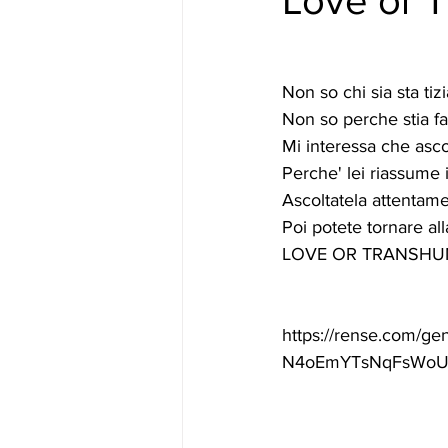
Love or 
Non so chi sia sta tizi
Non so perche stia fa
Mi interessa che ascol
Perche' lei riassume i
Ascoltatela attentame
Poi potete tornare al
LOVE OR TRANSHUM
https://rense.com/ge
N4oEmYTsNqFsWoU