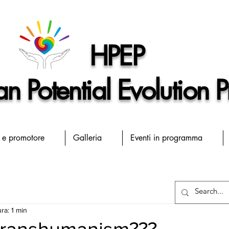
HPEP
 Potential Evolution P
 e promotore
Galleria
Eventi in programma
ra: 1 min