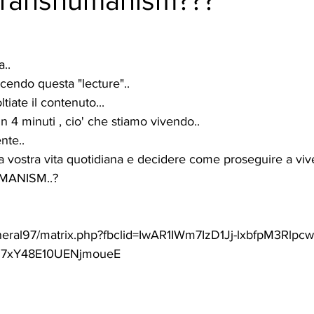
Transhumanism???
a..
cendo questa "lecture"..
tiate il contenuto...
n 4 minuti , cio' che stiamo vivendo..
nte..
la vostra vita quotidiana e decidere come proseguire a viv
ANISM..?
neral97/matrix.php?fbclid=IwAR1IWm7IzD1Jj-lxbfpM3Rlpcw
7xY48E10UENjmoueE