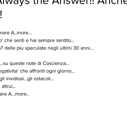
Always the Answer!! Anch
!
nare A..more...
o' che senti e hai sempre sentito...
o? delle piu speculate negli ultimi 30 anni...
...su queste note di Coscienza...
gativita' che affronti ogni giorno...
i invidiosi...gli ostacoli...
ltrui...
are A...more..