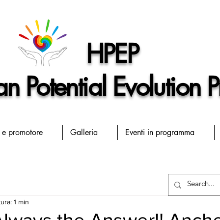
HPEP
 Potential Evolution P
 e promotore
Galleria
Eventi in programma
ura: 1 min