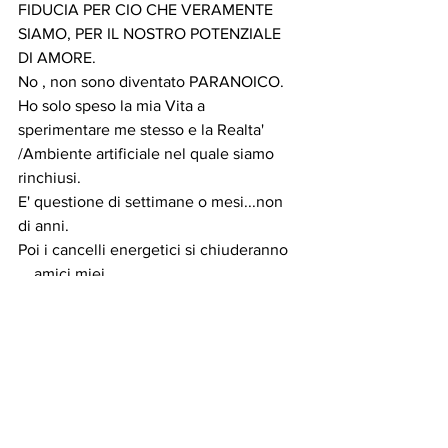
FIDUCIA PER CIO CHE VERAMENTE 
SIAMO, PER IL NOSTRO POTENZIALE 
DI AMORE.
No , non sono diventato PARANOICO.
Ho solo speso la mia Vita a 
sperimentare me stesso e la Realta' 
/Ambiente artificiale nel quale siamo 
rinchiusi.
E' questione di settimane o mesi...non 
di anni.
Poi i cancelli energetici si chiuderanno 
....amici miei.
Con queste mie parole potete farci il 
sugo di pomodoro.
Oppure considerarle seriamente , 
rifletterci sopra, e magari prendere 
spunto da esse.
BUONA FORTUNA E BUONA VITA.
E che il futuro sia roseo e amorevole 