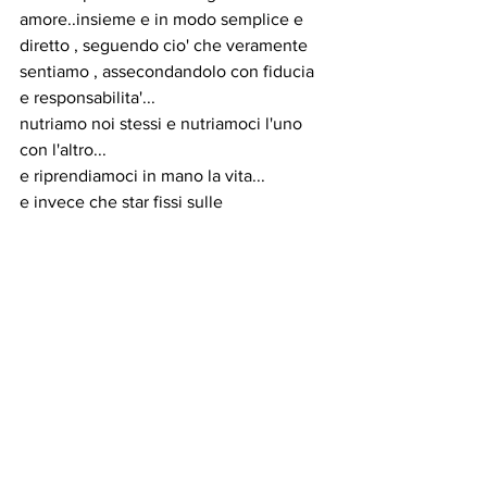
amore..insieme e in modo semplice e 
diretto , seguendo cio' che veramente 
sentiamo , assecondandolo con fiducia 
e responsabilita'...
nutriamo noi stessi e nutriamoci l'uno 
con l'altro...
e riprendiamoci in mano la vita...
e invece che star fissi sulle 
INFORMAZIONI per l'illusione di poter 
controllare e modellare noi stessi la 
realta' e gli altri...per mille PAURE...
ritorniamo nel mondo a cuore aperto, 
nuovamente sensibili, rimboccandoci le 
maniche e investendo tempo e risorse 
per co creare tutti insieme , 
gioiosamente creativamente 
responsabilmente , amore e una realta 
amorevole.