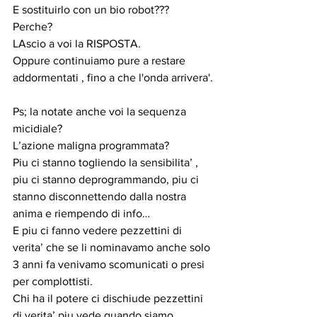
E sostituirlo con un bio robot???
Perche?
LAscio a voi la RISPOSTA.
Oppure continuiamo pure a restare 
addormentati , fino a che l'onda arrivera'.
Ps; la notate anche voi la sequenza 
micidiale?
L’azione maligna programmata?
Piu ci stanno togliendo la sensibilita’ , 
piu ci stanno deprogrammando, piu ci 
stanno disconnettendo dalla nostra 
anima e riempendo di info…
E piu ci fanno vedere pezzettini di 
verita’ che se li nominavamo anche solo 
3 anni fa venivamo scomunicati o presi 
per complottisti.
Chi ha il potere ci dischiude pezzettini 
di verita’ piu vede quando siamo 