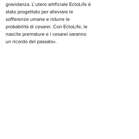
gravidanza. L’utero artificiale EctoLife è 
stato progettato per alleviare le 
sofferenze umane e ridurre le 
probabilità di cesarei. Con EctoLife, le 
nascite premature e i cesarei saranno 
un ricordo del passato».
Tanti i possibili utilizzi dell’innovazione 
presentata, potrebbe aiutare donne con 
problemi di salute, oppure supportare i 
paesi che hanno un forte calo 
demografico.
Naturalmente i dubbi etici su quanto 
esposto sono veramente tanti"
https://www.youtube.com/watch?
v=1yqVsLRPFuo