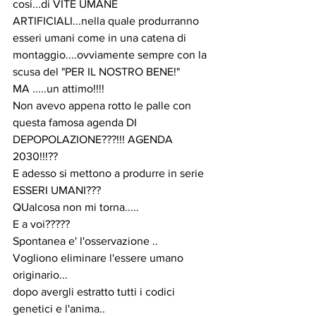
cosi...di VITE UMANE 
ARTIFICIALI...nella quale produrranno 
esseri umani come in una catena di 
montaggio....ovviamente sempre con la 
scusa del "PER IL NOSTRO BENE!"
MA .....un attimo!!!!
Non avevo appena rotto le palle con 
questa famosa agenda DI 
DEPOPOLAZIONE???!!! AGENDA 
2030!!!??
E adesso si mettono a produrre in serie 
ESSERI UMANI???
QUalcosa non mi torna.....
E a voi?????
Spontanea e' l'osservazione ..
Vogliono eliminare l'essere umano 
originario...
dopo avergli estratto tutti i codici 
genetici e l'anima..