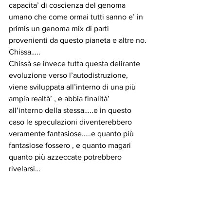
capacita’ di coscienza del genoma 
umano che come ormai tutti sanno e’ in 
primis un genoma mix di parti 
provenienti da questo pianeta e altre no.
Chissa…..
Chissà se invece tutta questa delirante 
evoluzione verso l’autodistruzione, 
viene sviluppata all’interno di una più 
ampia realtà’ , e abbia finalità’ 
all’interno della stessa…..e in questo 
caso le speculazioni diventerebbero 
veramente fantasiose…..e quanto più 
fantasiose fossero , e quanto magari 
quanto più azzeccate potrebbero 
rivelarsi…
Certo e’ , in questa situazione non ci si 
vive bene…
Certo e’ anche che l’energia e’ 
vibrazione….e non può stare 