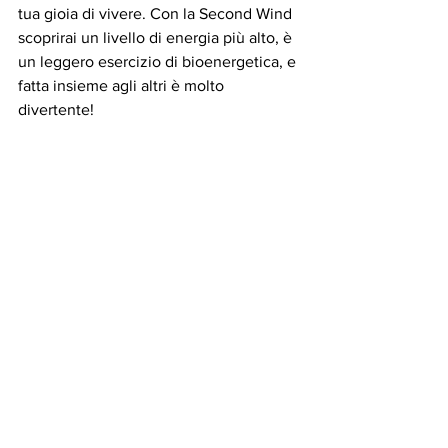
tua gioia di vivere. Con la Second Wind 
scoprirai un livello di energia più alto, è 
un leggero esercizio di bioenergetica, e 
fatta insieme agli altri è molto 
divertente!
5. Kundalini Rising (Ascesa della 
kundalini) Scuoti il corpo, porta la tua 
attenzione al respiro e lasciati vibrare al 
ritmo della kundalini, esprimendoti 
anche attraverso un suono; anche 
questa è una forma leggera di 
bioenergetica, efficace e piacevole. 
Rimani con te stesso ad occhi chiusi. 
Questo movimento rilassa il corpo da 
stress e tensioni, scaricando energia in 
eccesso.