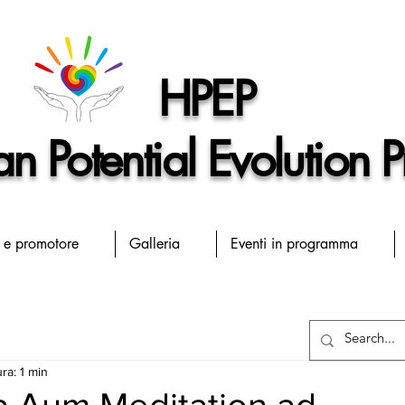
HPEP
 Potential Evolution P
 e promotore
Galleria
Eventi in programma
ra: 1 min