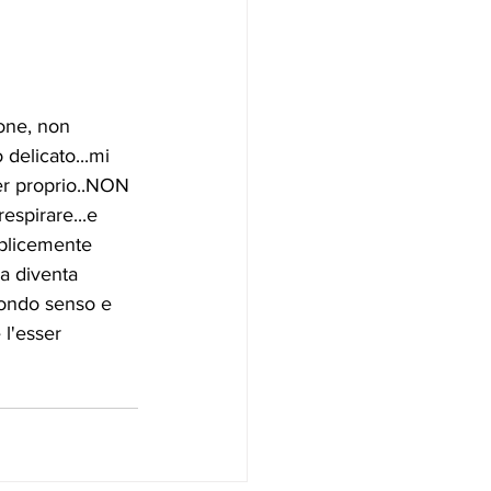
one, non 
delicato...mi 
ser proprio..NON 
respirare...e 
emplicemente 
a diventa 
ofondo senso e 
 l'esser 