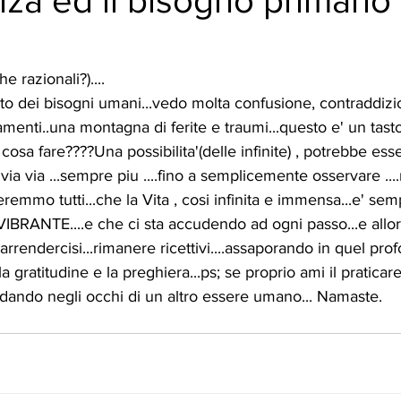
za ed il bisogno primario
e razionali?)....
asto dei bisogni umani...vedo molta confusione, contraddizi
menti..una montagna di ferite e traumi...questo e' un tasto 
cosa fare????Una possibilita'(delle infinite) , potrebbe es
.via via ...sempre piu ....fino a semplicemente osservare ....
geremmo tutti...che la Vita , cosi infinita e immensa...e' s
ANTE....e che ci sta accudendo ad ogni passo...e allor
 arrendercisi...rimanere ricettivi....assaporando in quel pr
a gratitudine e la preghiera...ps; se proprio ami il praticare
rdando negli occhi di un altro essere umano... Namaste.