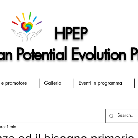
HPEP
 Potential Evolution P
 e promotore
Galleria
Eventi in programma
ra: 1 min