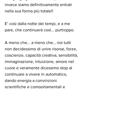
invece siamo definitivamente entrati 
nella sua forma più totale!!
E’ così dalla notte dei tempi, e a me 
pare, che continuerà così... purtroppo.
A meno che... a meno che… noi tutti 
non decidessimo di unire risorse, forze, 
coscienze, capacità creativa, sensibilità, 
immaginazione, intuizione, amore nel 
cuore e veramente dicessimo stop al 
continuare a vivere in automatico, 
dando energia a convinzioni 
scientifiche e comportamentali e 
umane, che sono ASSOLUTAMENTE 
FALSE, e ci prendessimo la briga di 
rimettere tutto in discussione, INSIEME, 
e risperimentare totalmente noi stessi e 