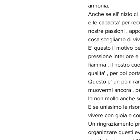
armonia.
Anche se all'inizio c
e le capacita' per re
nostre passioni , a
cosa scegliamo di viv
E' questo il motivo p
pressione interiore e
fiamma , il nostro cuo
qualita' , per poi por
Questo e' un po il ra
muovermi ancora , per 
Io non mollo anche se
E se unissimo le risor
vivere con gioia e c
Un ringraziamento pro
organizzare questi ev