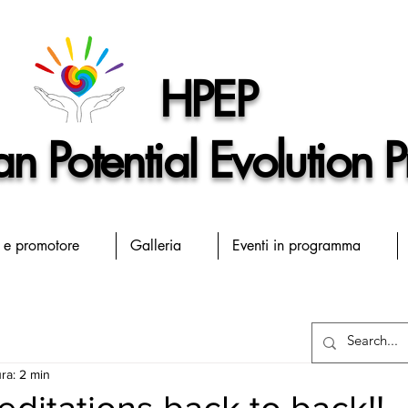
HPEP
 Potential Evolution P
 e promotore
Galleria
Eventi in programma
ra: 2 min