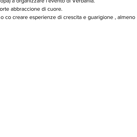
lopa) a organizzare l'evento di Verbania.
forte abbraccione di cuore.
o co creare esperienze di crescita e guarigione , almeno 