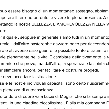
i puo essere bisogno di un momentaneo sostegno, abbiamo t
cuperare il terreno perduto, e vivere in piena presenza. A c
pportando la nostra BELLEZZA E AMOREVOLEZZA NELLA VIT
ere.
er il quale , seppure in generale siamo tutti in un momento 
 reale....dall'altro basterebbe davvero poco per riaccendere
re e attraverso esso guarire le possibile ferite e traumi e n
tarle pienamente nella vita. E cambiare definitivamente la re
mmarico che provo, ma dall'altro, la speranza e la spinta c
stimolare ancora, per facilitare e costruire progetti.
 devo accettare la situazione.
se e le nostre individuali capacita', sono certo riusciremmo
on pienezza di autocoscienza.
fondo e di cuore va a Lucia di Moglia, che si fa sempre i
enti, in una cittadina piccolissima . E alla mia compagna E