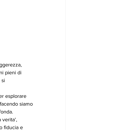
eggerezza, 
i pieni di 
 si 
er esplorare 
 facendo siamo 
fonda.
verita', 
o fiducia e 