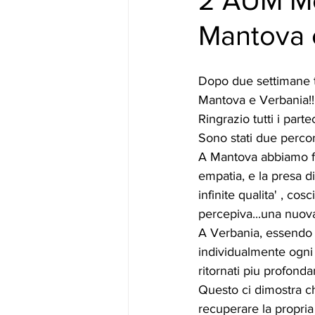
2 AUM Med
Mantova e
Dopo due settimane te
Mantova e Verbania!!
Ringrazio tutti i parte
Sono stati due percor
A Mantova abbiamo fin
empatia, e la presa di
infinite qualita' , co
percepiva...una nuov
A Verbania, essendo s
individualmente ogni
ritornati piu profond
Questo ci dimostra ch
recuperare la propria 