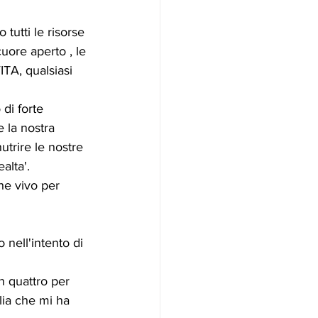
utti le risorse 
uore aperto , le 
A, qualsiasi 
di forte 
 la nostra 
utrire le nostre 
alta'. 
he vivo per 
 nell'intento di 
n quattro per 
lia che mi ha 