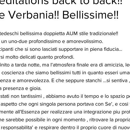
itations back to back!!
 Verbania!! Bellissime!!
deschi bellissima doppietta AUM stile tradizionale!!
 un uno-due profondissimo e amorevolissimo.
cipanti che si sono lasciati supportare in piena fiducia...
si molto delicati quanto profondi.
ito a tarda notte, ma l'atmosfera finale era di amicizia, l
 coscienza che siamo bellissimi tutti in quanto esseri uman
scienza e amorevolezza. E che seppure stanchi ...si sentiva ,
a presenza e gioia.
tati non tantissimi , abbiamo avuto il tempo e lo spazio p
 aspetto che ogni singola persona portava con Se', e cosi
amente all'Essenza per realizzare una integrazione piu pro
e sarebbe possibile in ogni momento , ritrovare la propria 
responsabilita' e respirare dentro il proprio cuore di nuov