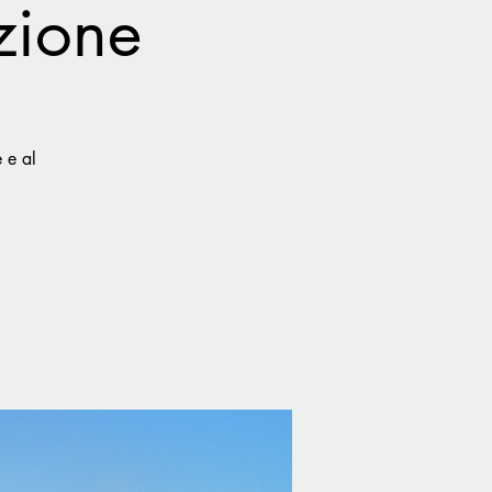
zione
 e al