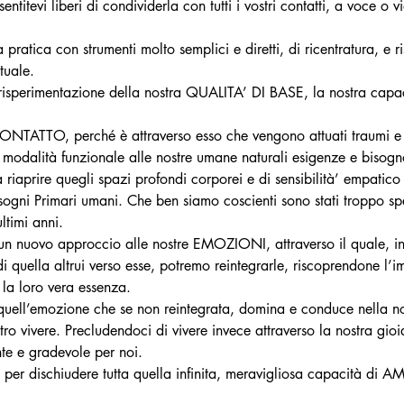
entitevi liberi di condividerla con tutti i vostri contatti, a voce o v
pratica con strumenti molto semplici e diretti, di ricentratura, e r
tuale.
 risperimentazione della nostra QUALITA’ DI BASE, la nostra capa
CONTATTO, perché è attraverso esso che vengono attuati traumi e
 modalità funzionale alle nostre umane naturali esigenze e bisog
aprire quegli spazi profondi corporei e di sensibilità’ empatico 
 Bisogni Primari umani. Che ben siamo coscienti sono stati troppo spes
ltimi anni.
 un nuovo approccio alle nostre EMOZIONI, attraverso il quale, ins
i quella altrui verso esse, potremo reintegrarle, riscoprendone l’i
 la loro vera essenza.
uell’emozione che se non reintegrata, domina e conduce nella nos
tro vivere. Precludendoci di vivere invece attraverso la nostra gioi
te e gradevole per noi.
ve per dischiudere tutta quella infinita, meravigliosa capacità 