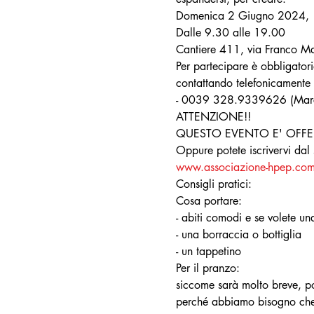
Domenica 2 Giugno 2024,
Dalle 9.30 alle 19.00
Cantiere 411, via Franco M
Per partecipare è obbligatoria
contattando telefonicamente
- 0039 328.9339626 (Mar
ATTENZIONE!!
QUESTO EVENTO E' OFFER
Oppure potete iscrivervi dal
www.associazione-hpep.co
Consigli pratici:
Cosa portare:
- abiti comodi e se volete un
- una borraccia o bottiglia
- un tappetino
Per il pranzo:
siccome sarà molto breve, por
perché abbiamo bisogno che l