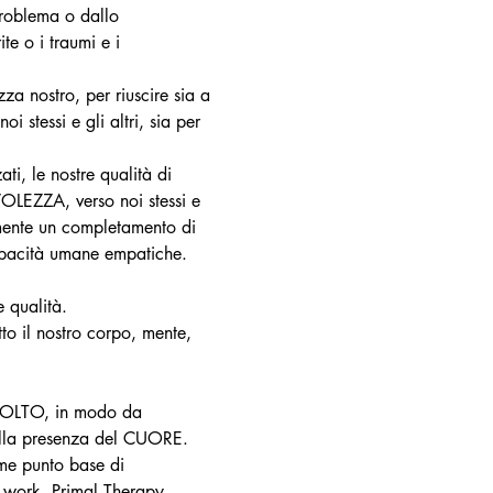
problema o dallo 
te o i traumi e i 
a nostro, per riuscire sia a 
stessi e gli altri, sia per 
ti, le nostre qualità di 
A, verso noi stessi e 
lmente un completamento di 
apacità umane empatiche.
 qualità.
to il nostro corpo, mente, 
VOLTO, in modo da 
lla presenza del CUORE.
me punto base di 
 work, Primal Therapy, 