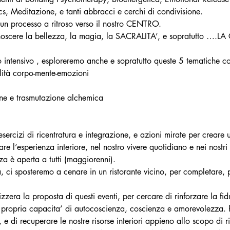
s, Meditazione, e tanti abbracci e cerchi di condivisione.
un processo a ritroso verso il nostro CENTRO.
iconoscere la bellezza, la magia, la SACRALITA’, e sopratutto …
o intensivo , esploreremo anche e sopratutto queste 5 tematiche c
ilità corpo-mente-emozioni
one e trasmutazione alchemica
rcizi di ricentratura e integrazione, e azioni mirate per creare un
are l’esperienza interiore, nel nostro vivere quotidiano e nei nostri 
a è aperta a tutti (maggiorenni).
à, ci sposteremo a cenare in un ristorante vicino, per completare, p
zzera la proposta di questi eventi, per cercare di rinforzare la fid
 propria capacita’ di autocoscienza, coscienza e amorevolezza. P
ci, e di recuperare le nostre risorse interiori appieno allo scopo di 