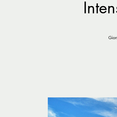
Inte
Gior