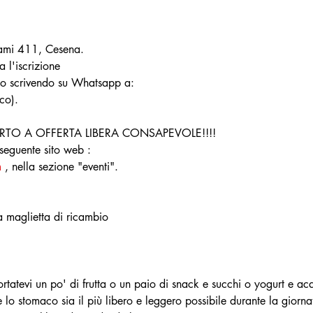
ami 411, Cesena.
 l'iscrizione
 o scrivendo su Whatsapp a:
co).
TO A OFFERTA LIBERA CONSAPEVOLE!!!!
 seguente sito web :
m
 , nella sezione "eventi".
a maglietta di ricambio
tatevi un po' di frutta o un paio di snack e succhi o yogurt e ac
o stomaco sia il più libero e leggero possibile durante la giorna