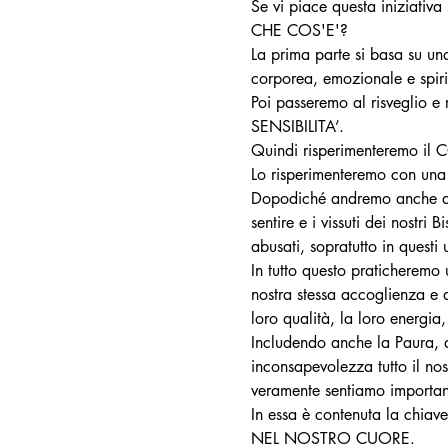
Se vi piace questa iniziativa s
CHE COS'E'?
La prima parte si basa su una 
corporea, emozionale e spiri
Poi passeremo al risveglio e
SENSIBILITA’.
Quindi risperimenteremo il 
Lo risperimenteremo con una
Dopodiché andremo anche a ri
sentire e i vissuti dei nostri
abusati, sopratutto in questi u
In tutto questo praticheremo
nostra stessa accoglienza e d
loro qualità, la loro energia,
Includendo anche la Paura, q
inconsapevolezza tutto il nos
veramente sentiamo importan
In essa è contenuta la chia
NEL NOSTRO CUORE.