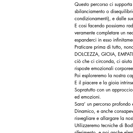
Questo percorso ci supporta 
sbilanciamento o disequilibri
condizionamenti), e dalle sue
E cosi facendo possiamo radi
veramente completare un neces
espanderci in esso infinitame
Praticare prima di tutto, nono
DOLCEZZA, GIOIA, EMPATI
ciò che ci circonda, ci aiut
risposte emozionali corpore
Poi esploreremo la nostr
E il piacere e la gioia intr
Sopratutto con un approccio e
ed emozioni.
Sara’ un percorso profondo e
Dinamico, e anche consape
risvegliare e allargare la
Utilizzeremo tecniche di Bo
riferimento, e poi anche ele