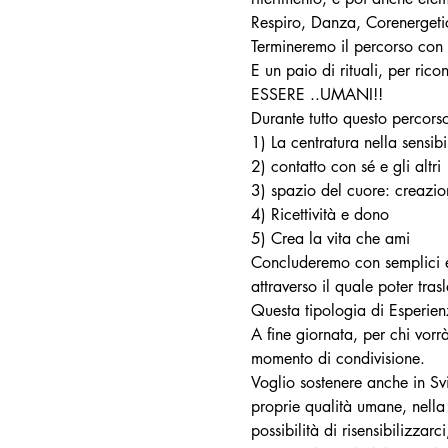
Respiro, Danza, Corenergetic
Termineremo il percorso con 
E un paio di rituali, per r
ESSERE ..UMANI!!
Durante tutto questo percors
1) La centratura nella sensib
2) contatto con sé e gli altri
3) spazio del cuore: creazi
4) Ricettività e dono
5) Crea la vita che ami
Concluderemo con semplici ese
attraverso il quale poter trasl
Questa tipologia di Esperienz
A fine giornata, per chi vorr
momento di condivisione.
Voglio sostenere anche in Svi
proprie qualità umane, nella
possibilità di risensibilizzar