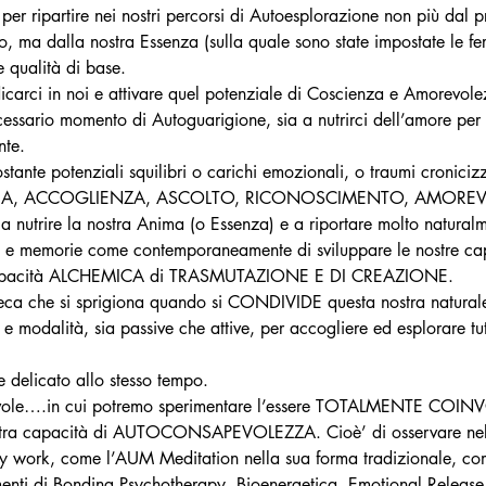
per ripartire nei nostri percorsi di Autoesplorazione non più dal 
o, ma dalla nostra Essenza (sulla quale sono state impostate le feri
 qualità di base.
carci in noi e attivare quel potenziale di Coscienza e Amorevolezz
sario momento di Autoguarigione, sia a nutrirci dell’amore per noi 
nte.
stante potenziali squilibri o carichi emozionali, o traumi cronicizza
A, ACCOGLIENZA, ASCOLTO, RICONOSCIMENTO, AMOREVOLEZZ
a a nutrire la nostra Anima (o Essenza) e a riportare molto natura
e e memorie come contemporaneamente di sviluppare le nostre c
a capacità ALCHEMICA di TRASMUTAZIONE E DI CREAZIONE.
inseca che si sprigiona quando si CONDIVIDE questa nostra naturale
 modalità, sia passive che attive, per accogliere ed esplorare tut
 delicato allo stesso tempo.
vole….in cui potremo sperimentare l’essere TOTALMENTE COIN
 nostra capacità di AUTOCONSAPEVOLEZZA. Cioè’ di osservare ne
dy work, come l’AUM Meditation nella sua forma tradizionale, co
menti di Bonding Psychotherapy, Bioenergetica, Emotional Release