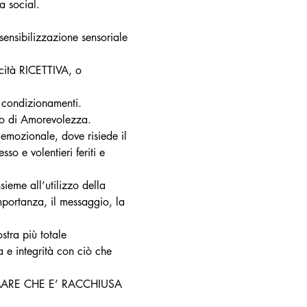
ia social.
isensibilizzazione sensoriale 
cità RICETTIVA, o 
 condizionamenti.
no di Amorevolezza.
emozionale, dove risiede il 
so e volentieri feriti e 
ieme all’utilizzo della 
mportanza, il messaggio, la 
tra più totale 
a e integrità con ciò che 
di AMARE CHE E’ RACCHIUSA 