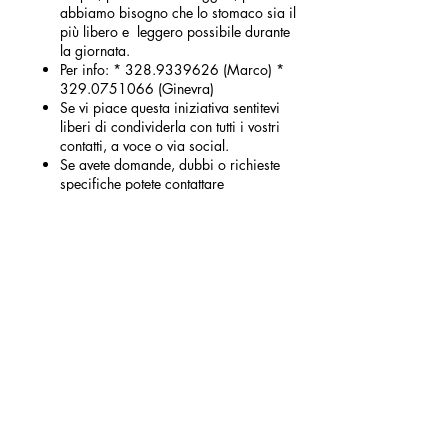
abbiamo bisogno che lo stomaco sia il
più libero e leggero possibile durante
la giornata.
Per info: * 328.9339626 (Marco) *
329.0751066 (Ginevra)
Se vi piace questa iniziativa sentitevi
liberi di condividerla con tutti i vostri
contatti, a voce o via social.
Se avete domande, dubbi o richieste
specifiche potete contattare
direttamente sempre Marco al
3289339626
Condividi questo evento