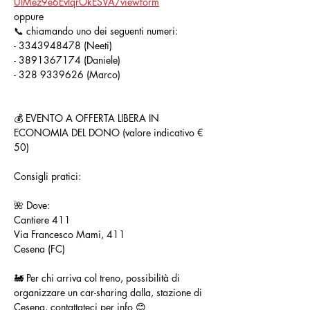
UIMez9e6EvIqrOkESVA/viewform
oppure
📞 chiamando uno dei seguenti numeri:
- 3343948478 (Neeti)
- 3891367174 (Daniele)
- 328 9339626 (Marco)
💰 EVENTO A OFFERTA LIBERA IN 
ECONOMIA DEL DONO (valore indicativo € 
50) 
Consigli pratici:
🌺 Dove:
Cantiere 411
Via Francesco Mami, 411 
Cesena (FC) 
🚂 Per chi arriva col treno, possibilità di 
organizzare un car-sharing dalla, stazione di 
Cesena, contattateci per info 😊