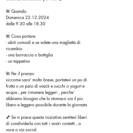
🌺 Quando:
Domenica 22.12.2024
dalle 9.30 alle 18.30
🌺 Cosa portare:
- abiti comodi e se volete una maglietta di 
ricambio
- una borraccia o bottiglia
- un tappetino
🌺 Per il pranzo:
siccome sara’ molto breve, portatevi un po di 
frutta o un paio di snack e succhi o yogurt e 
acqua , per rimanere leggeri , perche’ 
abbiamo bisogno che lo stomaco sia il piu 
libero e leggero possibile durante la giornata
💕 Se vi piace questa iniziativa sentitevi liberi 
di condividerla con tutti i vostri contatti , a 
voce o via social.