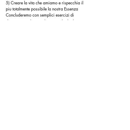
5) Creare la vita che amiamo e rispecchia il 
piu totalmente possibile la nostra Essenza
Concluderemo con semplici esercizi di 
ricentratura e integrazione, e azioni mirate 
per creare un intento per il nostro futuro 
attraverso il quale poter traslare l’esperienza 
interiore, nel nostro vivere quotidiano e nei 
nostri progetti e visione di vita.
Questa tipologia di Esperienza è aperta a 
tutti (maggiorenni).
Ci saranno anche temi specifici , che 
esploreremo;
- tecniche di Centratura e 
Autoconsapevolezza, corporea , emozionale 
, mentale, spirituale.
- il Contatto, fisico , empatico, emozionale, 
spirituale, energetico.