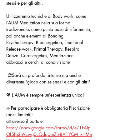
stessi e per gli altri. 
Utilizzeremo tecniche di Body work, come 
l’AUM Meditation nella sua forma 
tradizionale, come punto base di riferimento, 
poi anche elementi di Bonding 
Psychotherapy, Bioenergetica, Emotional 
Release work, Primal Therapy, Respiro, 
Danza, Corenergetics, Meditazione, 
abbracci e cerchi di condivisione
 💞Sarà un profondo, intenso ma anche 
divertente "gioco con se stessi e con gli altri"
💖 L'AUM è sempre un'esperienza unica!
❇️ Per partecipare è obbligatoria l'iscrizione 
(posti limitati):
attraverso il portale:
https://docs.google.com/forms/d/e/1FAIp
QLSfb3nVcwg0cQdqUmZiv8A1YCM_xHMn